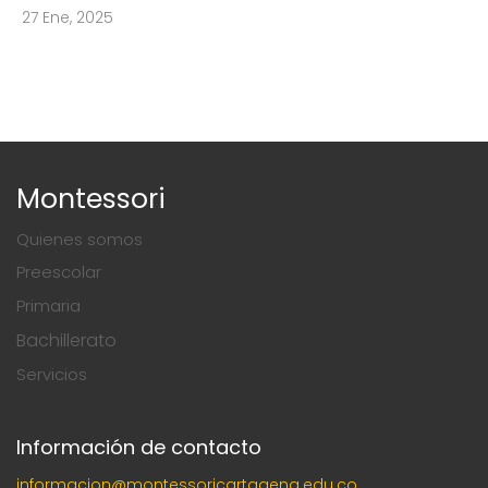
27 Ene, 2025
Montessori
Quienes somos
Preescolar
Primaria
Bachillerato
Servicios
Información de contacto
informacion@montessoricartagena.edu.co