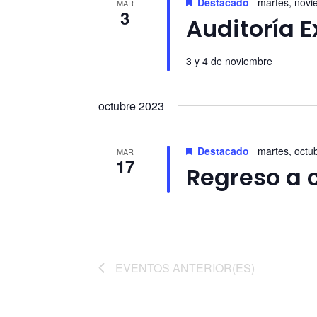
Destacado
martes, novi
c
MAR
l
3
c
Auditoría E
c
a
i
p
i
o
a
3 y 4 de noviembre
n
l
ó
a
a
octubre 2023
n
r
b
f
r
d
e
a
Destacado
martes, octu
MAR
17
c
c
Regreso a 
e
h
l
a
b
a
.
v
ú
e
.
s
EVENTOS
ANTERIOR(ES)
B
u
q
s