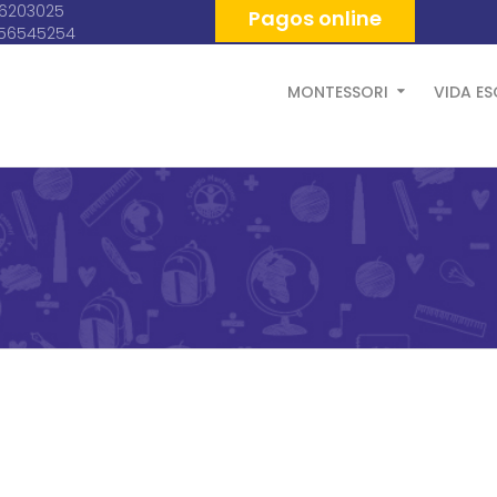
06203025
Pagos online
056545254
MONTESSORI
VIDA E