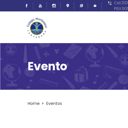
Cel:31
PBX:6
Evento
Home
Eventos