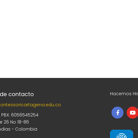
 de contacto
Hacemos His
ontessoricartagena.edu.co
5 PBX: 6056545254
le 26 No 18-86
ndias - Colombia