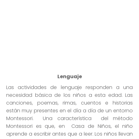
Lenguaje
Las actividades de lenguaje responden a una
necesidad básica de los niños a esta edad. Las
canciones, poemas, rimas, cuentos e historias
están muy presentes en el día a día de un entorno
Montessori. Una característica del método
Montessori es que, en Casa de Niños, el niño
aprende a escribir antes que a leer. Los niños llevan
un largo tiempo analizando los sonidos de las letras
que van reconociendo fonéticamente.
Cuando el niño está listo, tiene todas las
herramientas necesarias para empezar a formar
palabras y frases. La escritura está directamente