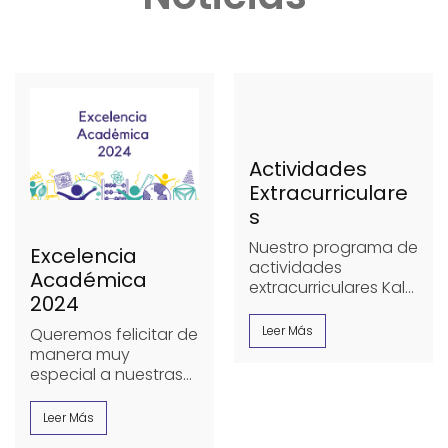
Actividades
Extracurriculare
s
Nuestro programa de
Excelencia
actividades
Académica
extracurriculares Kalei
2024
doscopio está
diseñado para
Leer Más
Queremos felicitar de
complementar la
manera muy
formación integral
especial a nuestras
de nuestros
excelencias
estudiantes a través
académicas 2024
Leer Más
de un plan diverso
…
Primaria:1er Lugar: