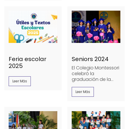
Montserrat Maciá
Velandia2do Lugar:
Valeria Bozzi Posso
…
Feria escolar
Seniors 2024
2025
El Colegio Montessori
celebró la
graduación de la
Leer Más
promoción 2024 El
pasado 5 de
Leer Más
diciembre, el Colegio
Montessori llevó a
…