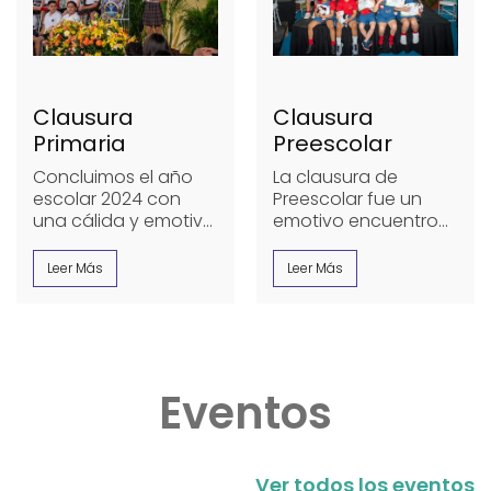
Clausura
Clausura
Primaria
Preescolar
Concluimos el año
La clausura de
escolar 2024 con
Preescolar fue un
una cálida y emotiva
emotivo encuentro
ceremonia en honor
familiar que reunió al
a los estudiantes de
Colegio con las
Leer Más
Leer Más
Taller II (5°),
…
familias de los
estudiantes de
…
Eventos
Ver todos los eventos