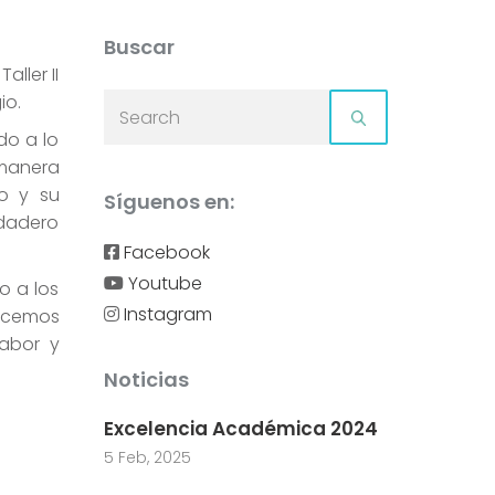
Buscar
ller II
io.
do a lo
 manera
co y su
Síguenos en:
rdadero
Facebook
Youtube
o a los
Instagram
decemos
labor y
Noticias
Excelencia Académica 2024
5 Feb, 2025