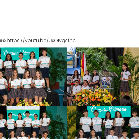
deo
https://youtu.be/UxOIvqsfncI