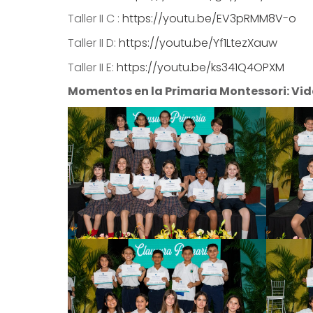
Taller II C :
https://youtu.be/EV3pRMM8V-o
Taller II D:
https://youtu.be/Yf1LtezXauw
Taller II E:
https://youtu.be/ks341Q4OPXM
Momentos en la Primaria Montessori: Vi