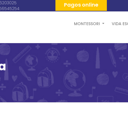
06203025
Pagos online
056545254
MONTESSORI
VIDA E
a