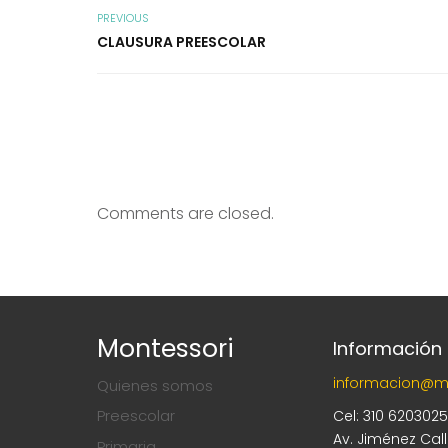
PREVIOUS
CLAUSURA PREESCOLAR
Comments are closed.
Montessori
Información
informacion@m
Quienes somos
Preescolar
Cel: 310 620302
Av. Jiménez Cal
Primaria