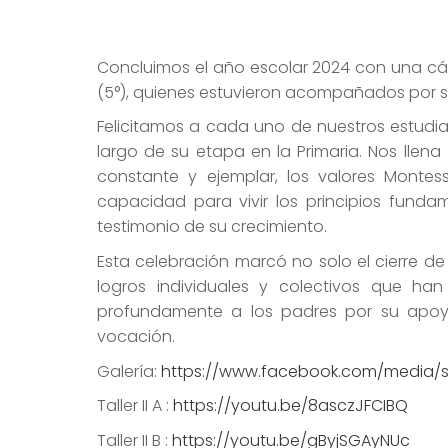
Concluimos el año escolar 2024 con una cáli
(5°), quienes estuvieron acompañados por sus
Felicitamos a cada uno de nuestros estudi
largo de su etapa en la Primaria. Nos llen
constante y ejemplar, los valores Monte
capacidad para vivir los principios fun
testimonio de su crecimiento.
Esta celebración marcó no solo el cierre de
logros individuales y colectivos que ha
profundamente a los padres por su apoyo
vocación.
Galería:
https://www.facebook.com/media/s
Taller II A :
https://youtu.be/8asczJFCIBQ
Taller II B :
https://youtu.be/gByjSGAyNUc