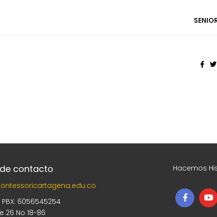
SENIO
 de contacto
Hacemos His
ontessoricartagena.edu.co
5 PBX: 6056545254
le 26 No 18-86