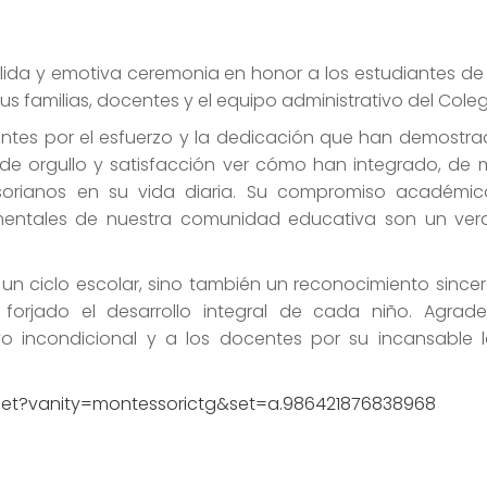
da y emotiva ceremonia en honor a los estudiantes de Ta
 familias, docentes y el equipo administrativo del Coleg
antes por el esfuerzo y la dedicación que han demostra
a de orgullo y satisfacción ver cómo han integrado, de
ssorianos en su vida diaria. Su compromiso académi
damentales de nuestra comunidad educativa son un ve
 un ciclo escolar, sino también un reconocimiento sincer
n forjado el desarrollo integral de cada niño. Agra
 incondicional y a los docentes por su incansable 
et?vanity=montessorictg&set=a.986421876838968