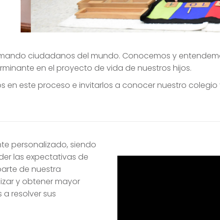
ormando ciudadanos del mundo. Conocemos y entendemos 
rminante en el proyecto de vida de nuestros hijos.
 en este proceso e invitarlos a conocer nuestro colegi
te personalizado, siendo
der las expectativas de
parte de nuestra
izar y obtener mayor
 a resolver sus