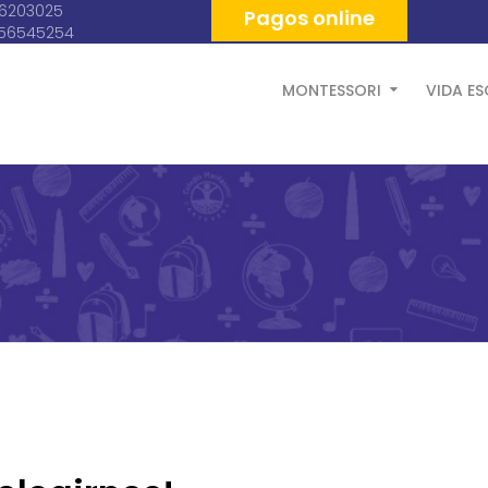
06203025
Pagos online
056545254
MONTESSORI
VIDA E