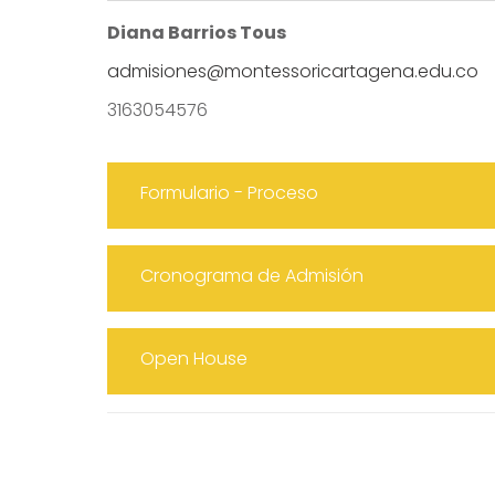
Diana Barrios Tous
admisiones@montessoricartagena.edu.co
3163054576
Formulario - Proceso
Cronograma de Admisión
Open House