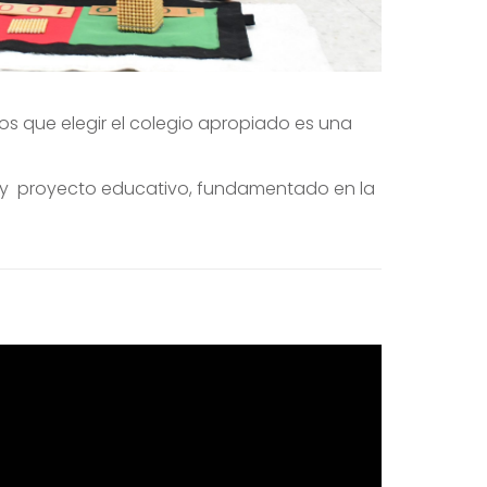
que elegir el colegio apropiado es una
o y proyecto educativo, fundamentado en la