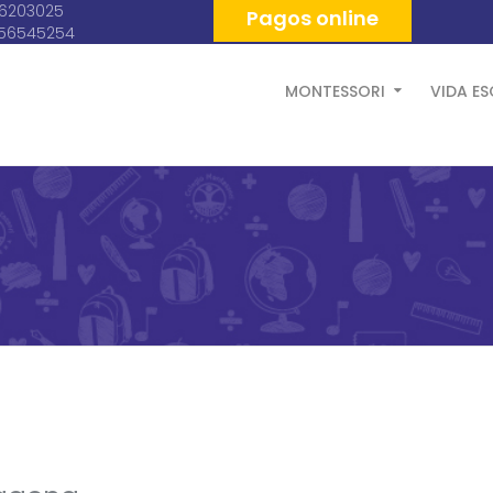
06203025
Pagos online
056545254
MONTESSORI
VIDA E