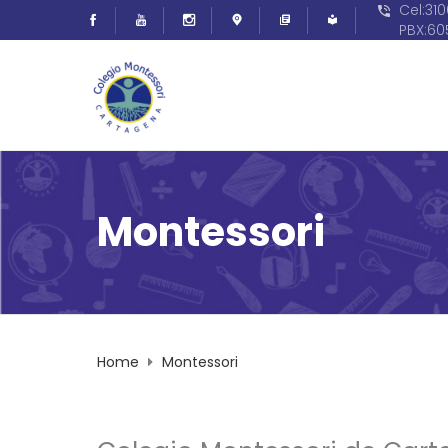
Cel:31
PBX:6
Montessori
Home
Montessori