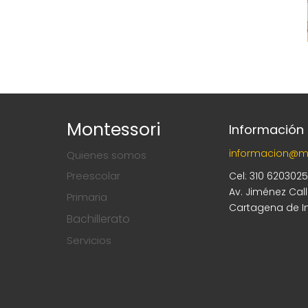
Montessori
Información
informacion@m
Quienes somos
Preescolar
Cel: 310 620302
Av. Jiménez Cal
Primaria
Cartagena de I
Bachillerato
Servicios