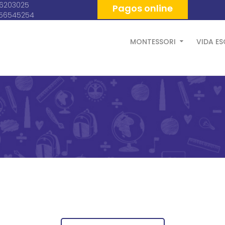
06203025
Pagos online
056545254
MONTESSORI
VIDA E