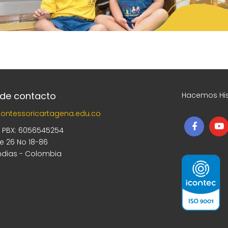
 de contacto
Hacemos His
ontessoricartagena.edu.co
5 PBX: 6056545254
le 26 No 18-86
ndias - Colombia