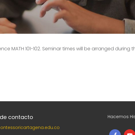
 MATH 101-102. Seminar times will be arranged during the
 de contacto
Hacemos His
ontessoricartagena.edu.co