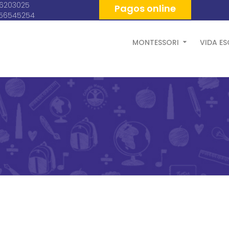
06203025
Pagos online
056545254
MONTESSORI
VIDA E