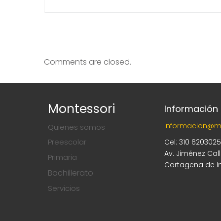
Comments are closed.
Montessori
Información
informacion@m
Quienes somos
Preescolar
Cel: 310 620302
Av. Jiménez Cal
Primaria
Cartagena de I
Bachillerato
Servicios