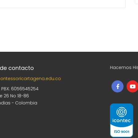
 de contacto
Hacemos His
ontessoricartagena.edu.co
5 PBX: 6056545254
le 26 No 18-86
ndias - Colombia