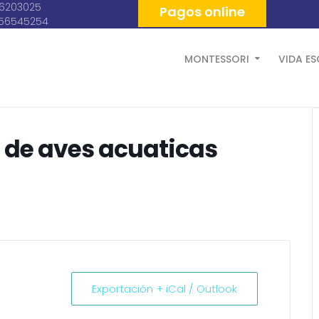
06203025
Pagos online
056545254
MONTESSORI
VIDA E
 de aves acuaticas
Exportación + iCal / Outlook