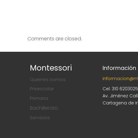
Comments are closed.
Montessori
Información
informacion@m
Quienes somos
Preescolar
Cel: 310 620302
Av. Jiménez Cal
Primaria
Cartagena de I
Bachillerato
Servicios