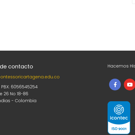
 de contacto
Hacemos His
ontessoricartagena.edu.co
5 PBX: 6056545254
le 26 No 18-86
ndias - Colombia