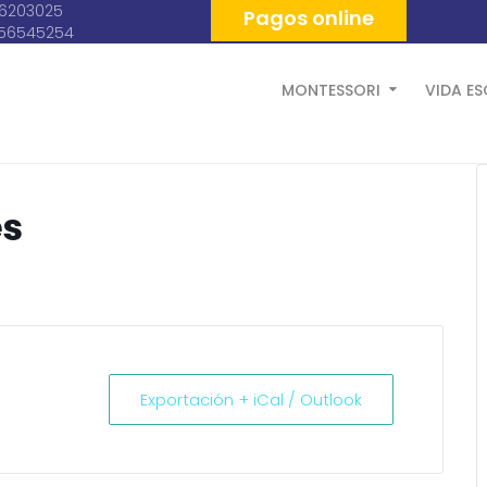
06203025
Pagos online
056545254
MONTESSORI
VIDA E
es
Exportación + iCal / Outlook