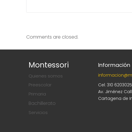
Comments are closed.
Montessori
Información
informacion@m
Quienes somos
Preescolar
Cel: 310 620302
Av. Jiménez Cal
Primaria
Cartagena de I
Bachillerato
Servicios