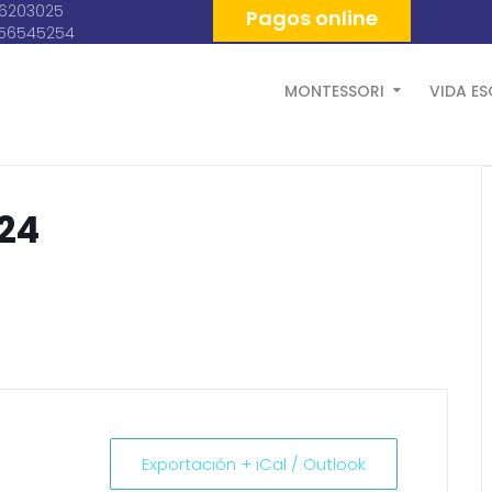
06203025
Pagos online
056545254
MONTESSORI
VIDA E
024
Exportación + iCal / Outlook