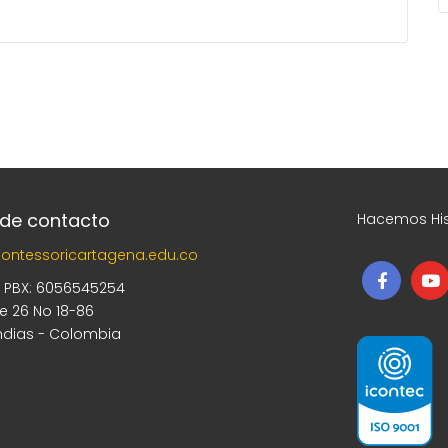
 de contacto
Hacemos His
ontessoricartagena.edu.co
5 PBX: 6056545254
le 26 No 18-86
ndias - Colombia