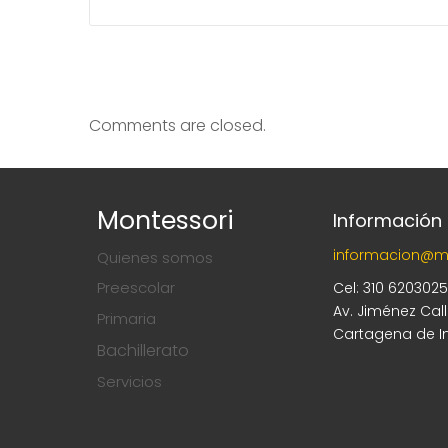
Comments are closed.
Montessori
Información
informacion@m
Quienes somos
Preescolar
Cel: 310 620302
Av. Jiménez Cal
Primaria
Cartagena de I
Bachillerato
Servicios