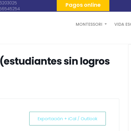
06203025
Pagos online
056545254
MONTESSORI
VIDA E
(estudiantes sin logros
Exportación + iCal / Outlook