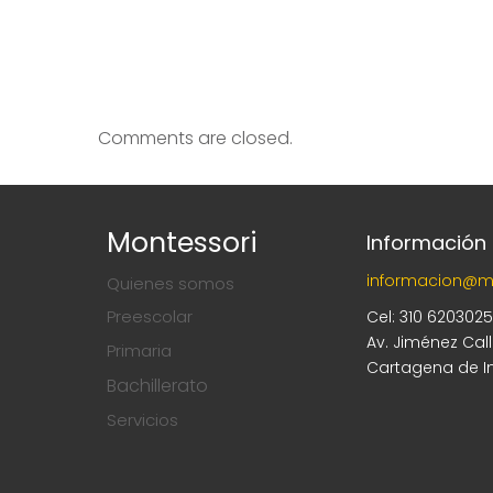
Comments are closed.
Montessori
Información
informacion@m
Quienes somos
Preescolar
Cel: 310 620302
Av. Jiménez Cal
Primaria
Cartagena de I
Bachillerato
Servicios