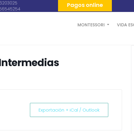
06203025
Pagos online
056545254
MONTESSORI
VIDA E
 Intermedias
Exportación + iCal / Outlook