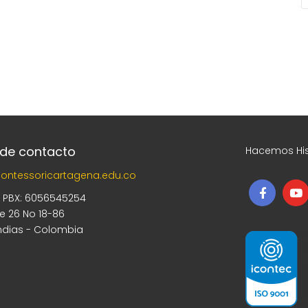
 de contacto
Hacemos His
ontessoricartagena.edu.co
5 PBX: 6056545254
le 26 No 18-86
ndias - Colombia