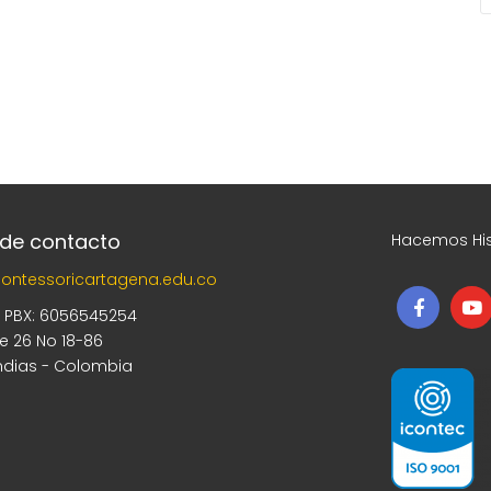
 de contacto
Hacemos His
ontessoricartagena.edu.co
5 PBX: 6056545254
le 26 No 18-86
ndias - Colombia