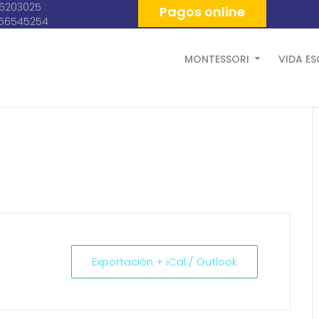
06203025
Pagos online
056545254
MONTESSORI
VIDA E
Exportación + iCal / Outlook