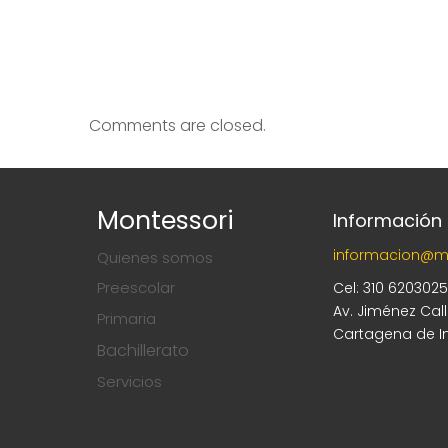
Comments are closed.
Montessori
Información
informacion@m
Quienes somos
Preescolar
Cel: 310 620302
Av. Jiménez Cal
Primaria
Cartagena de I
Bachillerato
Servicios