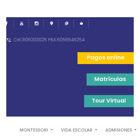
Cel:3106203025 PBX:6056545254
Pagos online
Matrículas
Tour Virtual
MONTESSORI
VIDA ESCOLAR
ADMISIONES