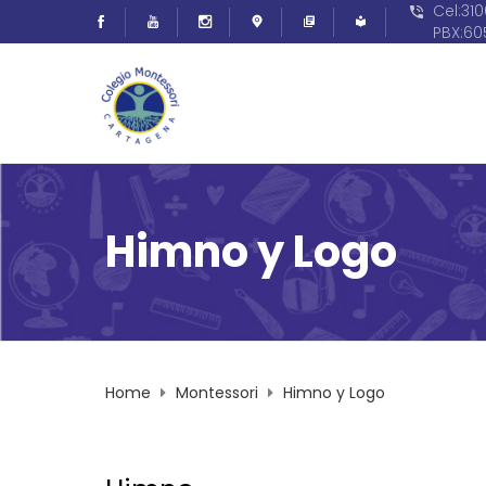
Cel:31
PBX:6
Himno y Logo
Home
Montessori
Himno y Logo