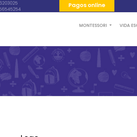
06203025
Pagos online
056545254
MONTESSORI
VIDA E