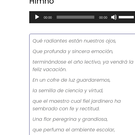
Himno
Reproductor
Utiliza
00:00
00:00
de
las
audio
teclas
de
Qué radiantes están nuestros ojos,
flecha
Que profunda y sincera emoción,
arriba/
para
terminándose el año lectivo, ya vendrá la
aument
feliz vacación.
o
En un cofre de luz guardaremos,
disminu
la semilla de ciencia y virtud,
el
volume
que el maestro cual fiel jardinero ha
sembrado con fe y rectitud.
Una flor peregrina y grandiosa,
que perfuma el ambiente escolar,