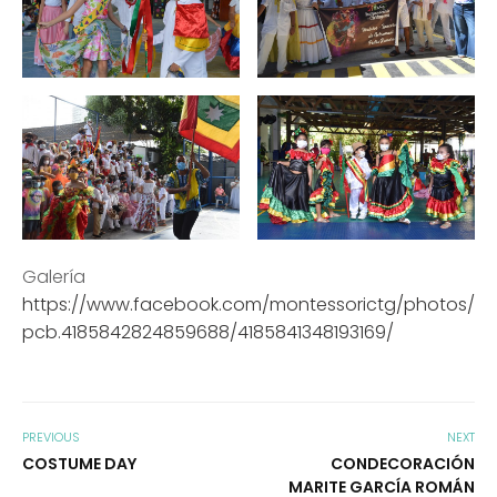
Galería
https://www.facebook.com/montessorictg/photos/
pcb.4185842824859688/4185841348193169/
PREVIOUS
NEXT
COSTUME DAY
CONDECORACIÓN
MARITE GARCÍA ROMÁN