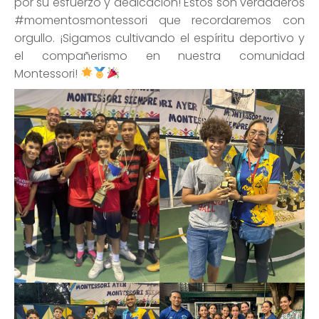
por su esfuerzo y dedicación! Estos son verdaderos
#momentosmontessori que recordaremos con
orgullo. ¡Sigamos cultivando el espíritu deportivo y
el compañerismo en nuestra comunidad
Montessori!