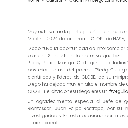
Home
Cultural
¡CMC in NY! Diego Luna V. Hace
Muy exitosa fue la participación de nuestro e
Meeting 2024 del programa GLOBE de NASA, e
Diego tuvo la oportunidad de intercambiar e
planeta. Se destaca la defensa que hizo 
Parks, Barrio Manga Cartagena de Indias”
posterior lectura del poema “Pledge”, diri
científicos y líderes de GLOBE, de su mini
Diego ha dejado muy en alto el nombre de 
GLOBE. ¡Felicitaciones! Diego eres un
#orgull
Un agradecimiento especial al Jefe de g
Biontessori, Juan Felipe Restrepo, por su
investigadores. En esta ocasión, queremos
internacional.