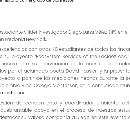
 historia con el grupo de Biontessori
studiante y líder investigador Diego Luna Vélez (11°) en el
n Fredonia New York.
xperiencias con otros 70 estudiantes de todos los rinco
de su proyecto “Ecosystem Services of the Lácidez an
, igualmente su intervención en la construcción cole
gidos por el aclamado poeta David Hassler, y la present
proyecto a partir de las mediciones hechas durante la 
Colombia y del Colegio Montessori, en la comunidad mun
omontessori
estión del conocimiento y coordinador ambiental de
 inquebrantable apoyo en el proceso de nuestros estu
 destacar su valiosa compañía a Diego en este evento d