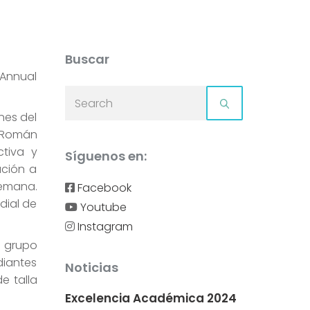
Buscar
 Annual
nes del
d Román
ctiva y
Síguenos en:
ación a
semana.
Facebook
dial de
Youtube
Instagram
l grupo
diantes
Noticias
e talla
Excelencia Académica 2024