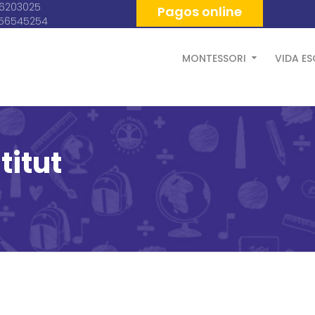
06203025
Pagos online
056545254
MONTESSORI
VIDA E
titut