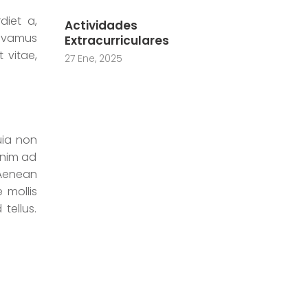
diet a,
Actividades
Vivamus
Extracurriculares
 vitae,
27 Ene, 2025
uia non
enim ad
 Aenean
 mollis
tellus.