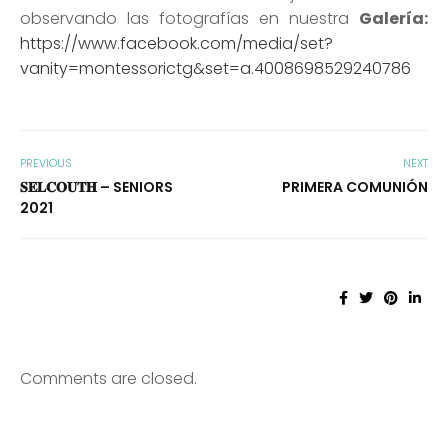
observando las fotografías en nuestra
Galería:
https://www.facebook.com/media/set?
vanity=montessorictg&set=a.4008698529240786
PREVIOUS
NEXT
𝐒𝐄𝐋𝐂𝐎𝐔𝐓𝐇 – SENIORS
PRIMERA COMUNIÓN
2021
Comments are closed.