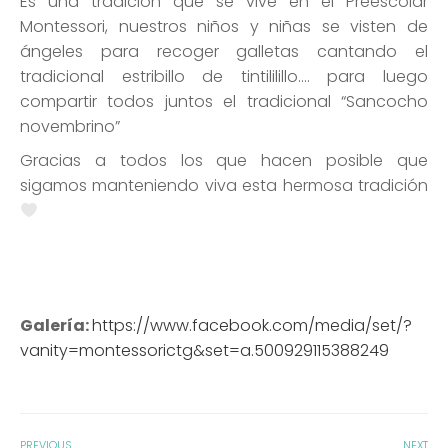
Es una tradición que se vive en el Preescolar
Montessori, nuestros niños y niñas se visten de
ángeles para recoger galletas cantando el
tradicional estribillo de tintililillo…. para luego
compartir todos juntos el tradicional “Sancocho
novembrino”
Gracias a todos los que hacen posible que
sigamos manteniendo viva esta hermosa tradición
Galería:
https://www.facebook.com/media/set/?
vanity=montessorictg&set=a.500929115388249
PREVIOUS
NEXT