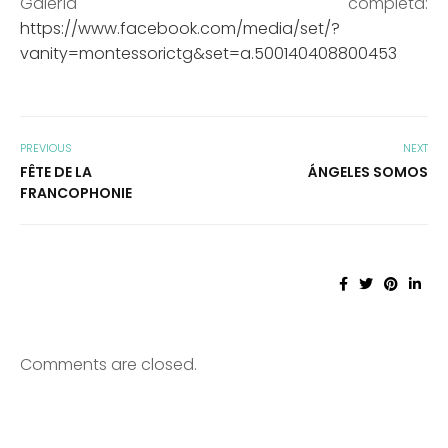
Galería completa:
https://www.facebook.com/media/set/?
vanity=montessorictg&set=a.500140408800453
PREVIOUS
NEXT
FÊTE DE LA
ÁNGELES SOMOS
FRANCOPHONIE
Comments are closed.