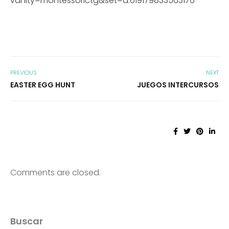
vanity=montessorictg&set=a.619179833563176
PREVIOUS
NEXT
EASTER EGG HUNT
JUEGOS INTERCURSOS
Comments are closed.
Buscar