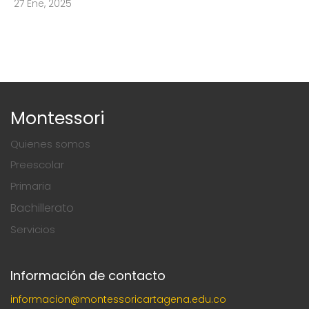
27 Ene, 2025
Montessori
Quienes somos
Preescolar
Primaria
Bachillerato
Servicios
Información de contacto
informacion@montessoricartagena.edu.co