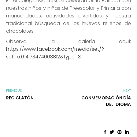
En el colegio Montessori celebramos la Pascua con
nuestros niños y niñas de Preescolar y Primaria con
manualidades, actividades divertidas y nuestra
tradicional búsqueda de los huevos rellenos de
chocolates.
Observa la galería aquí:
https://www.facebook.com/media/set/?
set=a.614173474063812&type=3
PREVIOUS
NEXT
RECICLATÓN
CONMEMORACIÓN DÍA
DEL IDIOMA