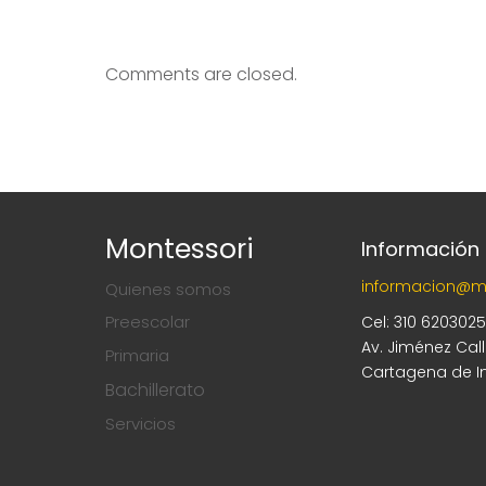
Comments are closed.
Montessori
Información
informacion@m
Quienes somos
Preescolar
Cel: 310 620302
Av. Jiménez Cal
Primaria
Cartagena de I
Bachillerato
Servicios