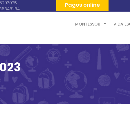
06203025
Pagos online
056545254
MONTESSORI
VIDA E
2023