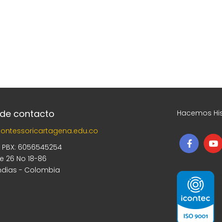
 de contacto
Hacemos His
ontessoricartagena.edu.co
5 PBX: 6056545254
le 26 No 18-86
ndias - Colombia